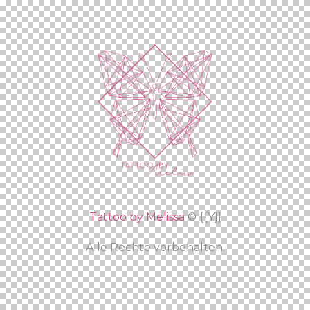
Tattoo by Melissa
© {{Y}}
Alle Rechte vorbehalten.